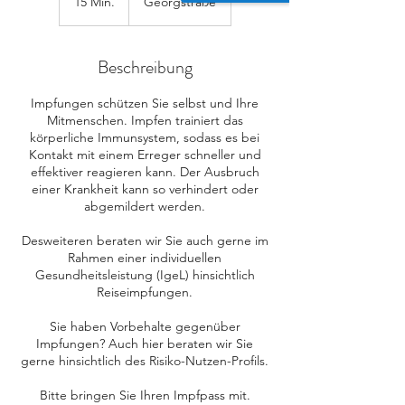
15 Min.
1
Georgstraße
5
M
i
Beschreibung
n
.
Impfungen schützen Sie selbst und Ihre
Mitmenschen. Impfen trainiert das
körperliche Immunsystem, sodass es bei
Kontakt mit einem Erreger schneller und
effektiver reagieren kann. Der Ausbruch
einer Krankheit kann so verhindert oder
abgemildert werden.
Desweiteren beraten wir Sie auch gerne im
Rahmen einer individuellen
Gesundheitsleistung (IgeL) hinsichtlich
Reiseimpfungen.
Sie haben Vorbehalte gegenüber
Impfungen? Auch hier beraten wir Sie
gerne hinsichtlich des Risiko-Nutzen-Profils.
Bitte bringen Sie Ihren Impfpass mit.